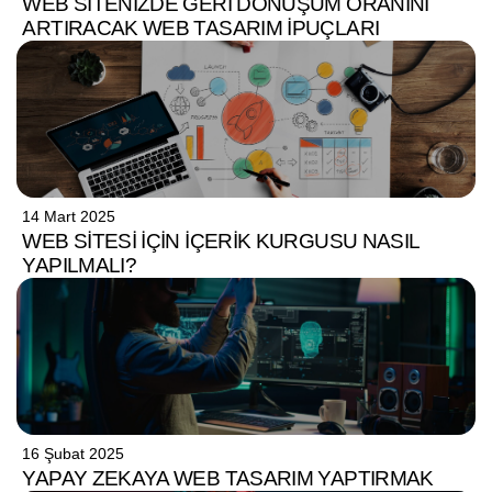
WEB SITENIZDE GERI DÖNÜŞÜM ORANINI
ARTIRACAK WEB TASARIM İPUÇLARI
14 Mart 2025
WEB SITESI İÇIN İÇERIK KURGUSU NASIL
YAPILMALI?
16 Şubat 2025
YAPAY ZEKAYA WEB TASARIM YAPTIRMAK