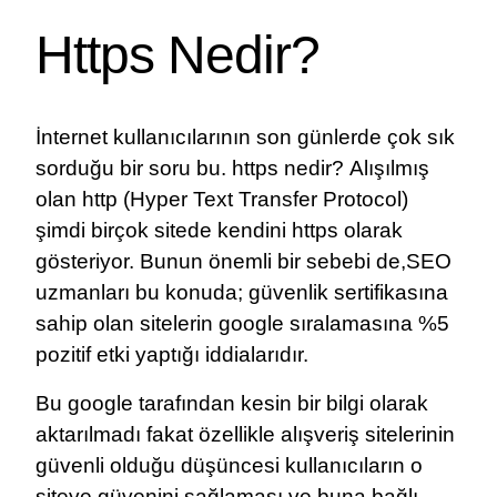
Https Nedir?
İnternet kullanıcılarının son günlerde çok sık
sorduğu bir soru bu.
https nedir
?
Alışılmış
olan http (Hyper Text Transfer Protocol)
şimdi birçok sitede kendini https olarak
gösteriyor. Bunun önemli bir sebebi de,
SEO
uzmanları
bu konuda; güvenlik sertifikasına
sahip olan sitelerin google sıralamasına %5
pozitif etki yaptığı iddialarıdır.
Bu google tarafından kesin bir bilgi olarak
aktarılmadı fakat özellikle alışveriş sitelerinin
güvenli olduğu düşüncesi kullanıcıların o
siteye güvenini sağlaması ve buna bağlı